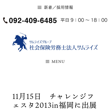
コ
新着／採用情報
ン
テ
ン
ツ
へ
ス
キ
MENU
ッ
プ
11月15日 チャレンジフ
ェスタ2013in福岡に出展