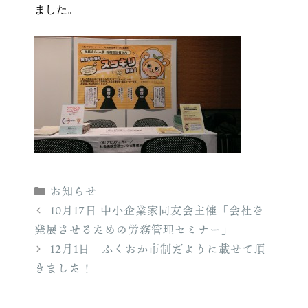
ました。
カ
お知らせ
テ
10月17日 中小企業家同友会主催「会社を
ゴ
発展させるための労務管理セミナー」
リ
12月1日 ふくおか市制だよりに載せて頂
ー
きました！