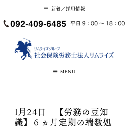
コ
新着／採用情報
ン
テ
ン
ツ
へ
ス
キ
MENU
ッ
プ
1月24日 【労務の豆知
識】６ヵ月定期の端数処