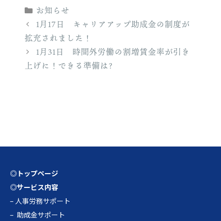
カ
お知らせ
テ
1月17日 キャリアアップ助成金の制度が
ゴ
拡充されました！
リ
1月31日 時間外労働の割増賃金率が引き
ー
上げに！できる準備は?
◎トップページ
◎サービス内容
–
人事労務サポート
–
助成金サポート