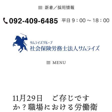
コ
新着／採用情報
ン
テ
ン
ツ
へ
ス
キ
MENU
ッ
プ
11月29日 ご存じです
か？職場における労働衛