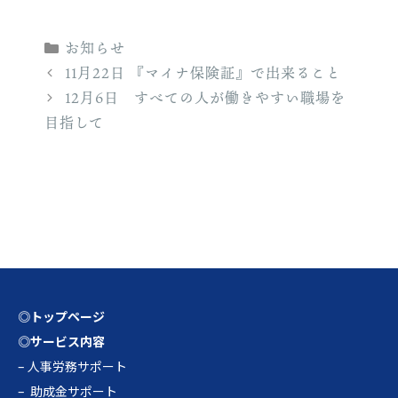
カ
お知らせ
テ
11月22日 『マイナ保険証』で出来ること
ゴ
12月6日 すべての人が働きやすい職場を
リ
目指して
ー
◎トップページ
◎サービス内容
–
人事労務サポート
–
助成金サポート