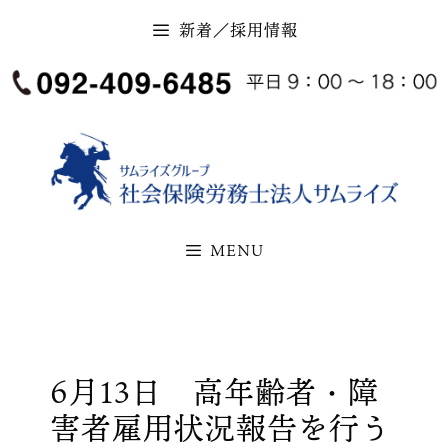
コ
新着／採用情報
ン
テ
ン
ツ
へ
ス
キ
MENU
ッ
プ
6月13日 高年齢者・障
害者雇用状況報告を行う