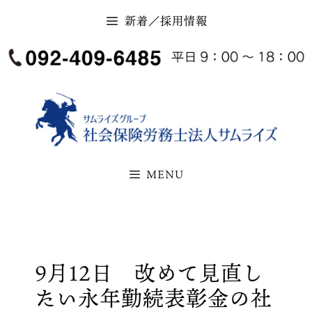
コ
新着／採用情報
ン
テ
ン
ツ
へ
ス
キ
MENU
ッ
プ
9月12日 改めて見直し
たい永年勤続表彰金の社