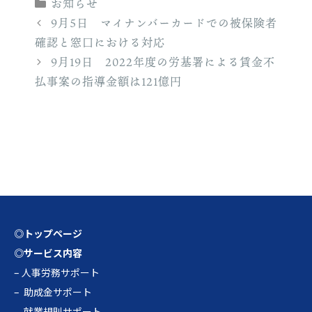
カ
お知らせ
テ
9月5日 マイナンバーカードでの被保険者
ゴ
確認と窓口における対応
リ
9月19日 2022年度の労基署による賃金不
ー
払事案の指導金額は121億円
◎トップページ
◎サービス内容
–
人事労務サポート
–
助成金サポート
–
就業規則サポート