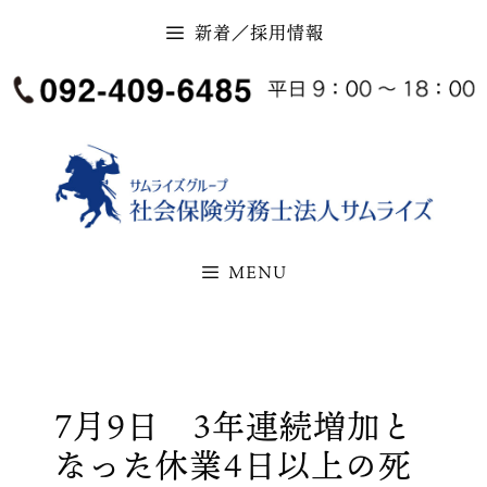
コ
新着／採用情報
ン
テ
ン
ツ
へ
ス
キ
MENU
ッ
プ
7月9日 3年連続増加と
なった休業4日以上の死