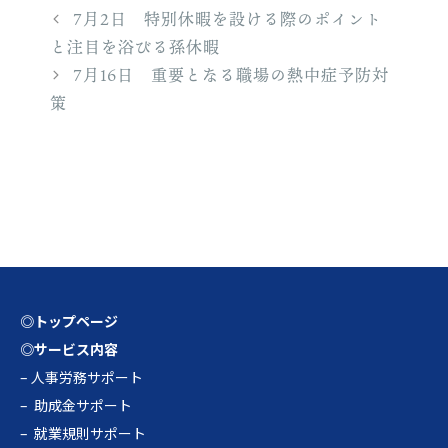
テ
7月2日 特別休暇を設ける際のポイント
ゴ
と注目を浴びる孫休暇
リ
7月16日 重要となる職場の熱中症予防対
ー
策
◎トップページ
◎サービス内容
–
人事労務サポート
–
助成金サポート
–
就業規則サポート