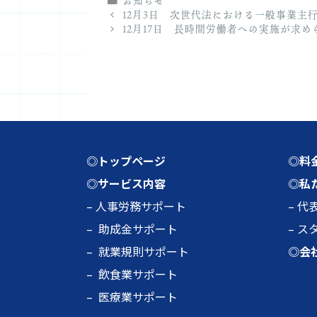
お知らせ
テ
12月3日 次世代法における一般事業主
ゴ
12月17日 長時間労働者への実施が求
リ
ー
◎トップページ
◎料
◎サービス内容
◎私
–
人事労務サポート
–
代
–
助成金サポート
–
ス
–
就業規則サポート
◎会
–
飲食業サポート
–
医療業サポート