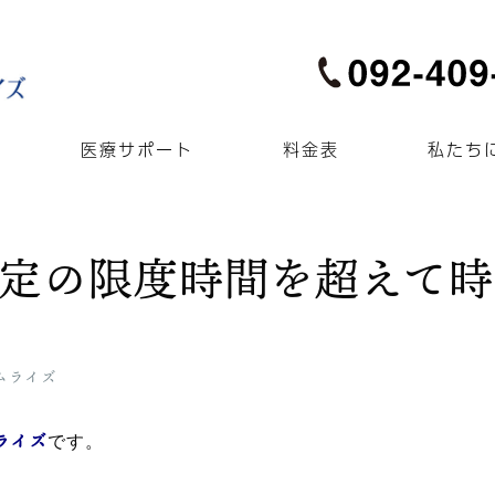
医療サポート
料金表
私たち
6協定の限度時間を超えて
ムライズ
ライズ
です。