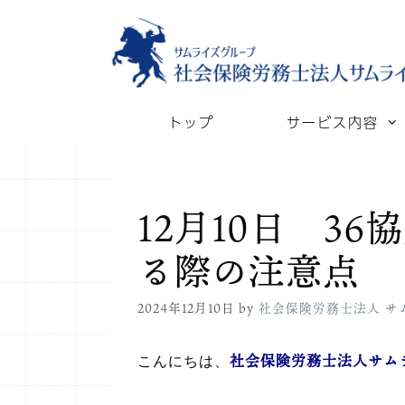
コ
ン
テ
ン
トップ
サービス内容
ツ
へ
ス
12月10日 3
キ
ッ
る際の注意点
プ
2024年12月10日
by
社会保険労務士法人 サ
社会保険労務士法人サム
こんにちは、