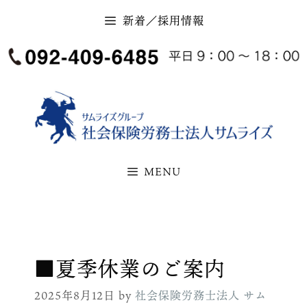
コ
新着／採用情報
ン
テ
ン
ツ
へ
ス
キ
MENU
ッ
プ
■夏季休業のご案内
2025年8月12日
by
社会保険労務士法人 サム